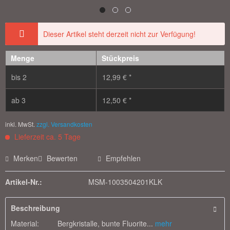
Dieser Artikel steht derzeit nicht zur Verfügung!
Menge
Stückpreis
bis
2
12,99 € *
ab
3
12,50 € *
inkl. MwSt.
zzgl. Versandkosten
Lieferzeit ca. 5 Tage
Merken
Bewerten
Empfehlen
Artikel-Nr.:
MSM-1003504201KLK
Beschreibung
Material: Bergkristalle, bunte Fluorite...
mehr