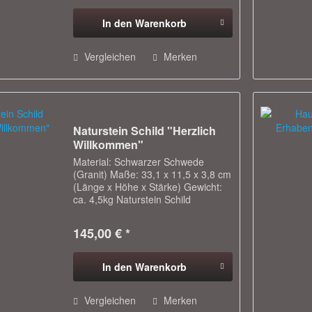
einsetzbar...
In den
Warenkorb
Vergleichen
Merken
Naturstein Schild "Herzlich
Willkommen"
Material: Schwarzer Schwede
(Granit) Maße: 33,1 x 11,5 x 3,8 cm
(Länge x Höhe x Stärke) Gewicht:
ca. 4,5kg Naturstein Schild
"Herzlich Willkommen" - schöner
Blickfang für den Eingangsbereich
145,00 € *
auf das Grundstück oder vom Haus
- als...
In den
Warenkorb
Vergleichen
Merken