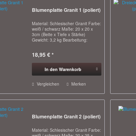
Blumenplatte Granit 1 (poliert)
Material: Schlesischer Granit Farbe:
weiß / schwarz Maße: 20 x 20 x
3cm (Beite x Tiefe x Stärke)
Gewicht: 3,2 kg Bearbeitung:
Oberseite poliert, sonst Dia gesägt -
Eignet sich für Innen- und
18,95 € *
Außenbereich - Ideal um
Blumenschalen oder...
In den
Warenkorb
Vergleichen
Merken
Blumenplatte Granit 2 (poliert)
Material: Schlesischer Granit Farbe:
weiß / schwarz Maße: 20 x 25 x