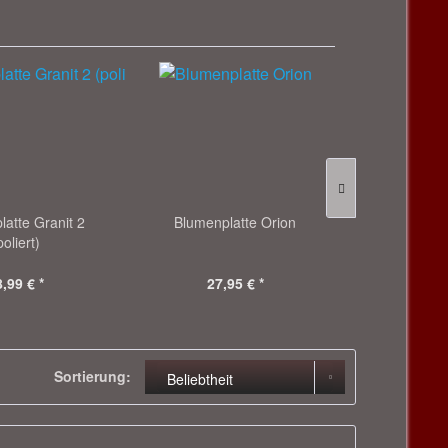
atte Granit 2
Blumenplatte Orion
Jahres
poliert)
,99 € *
27,95 € *
139
Sortierung: