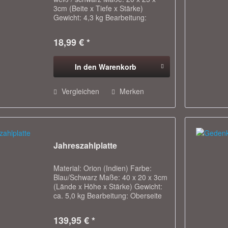
3cm (Beite x Tiefe x Stärke)
Gewicht: 4,3 kg Bearbeitung:
Oberseite poliert, sonst Dia gesägt -
Eignet sich für Innen- und
18,99 € *
Außenbereich - Ideal um
Blumenschalen oder...
In den
Warenkorb
Vergleichen
Merken
Jahreszahlplatte
Material: Orion (Indien) Farbe:
Blau/Schwarz Maße: 40 x 20 x 3cm
(Lände x Höhe x Stärke) Gewicht:
ca. 5,0 kg Bearbeitung: Oberseite
matt geschliffen, sonst Dia gesägt -
Diese wunderschöne eckige
139,95 € *
Natursteinplatte ist vielseitig