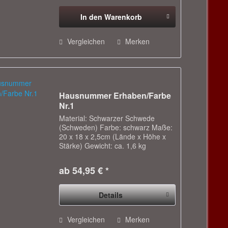
Ornament "Rose" , mit...
In den
Warenkorb
Vergleichen
Merken
Hausnummer Erhaben/Farbe
Nr.1
Material: Schwarzer Schwede
(Schweden) Farbe: schwarz Maße:
20 x 18 x 2,5cm (Lände x Höhe x
Stärke) Gewicht: ca. 1,6 kg
Bearbeitung: Oberseite poliert,
Grund glatt gearbeitet und mit
ab 54,95 € *
Steinfarbe ausgeschrieben, sonst
geschliffen...
Details
Vergleichen
Merken