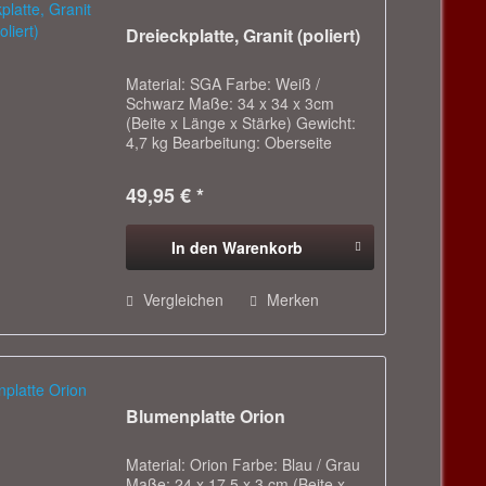
Dreieckplatte, Granit (poliert)
Material: SGA Farbe: Weiß /
Schwarz Maße: 34 x 34 x 3cm
(Beite x Länge x Stärke) Gewicht:
4,7 kg Bearbeitung: Oberseite
poliert, sonst Dia gesägt - Eignet
sich für Innen- und Außenbereich -
49,95 € *
Ideal um Blumenschalen oder
anderen...
In den
Warenkorb
Vergleichen
Merken
Blumenplatte Orion
Material: Orion Farbe: Blau / Grau
Maße: 24 x 17,5 x 3 cm (Beite x