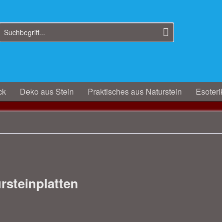
ck
Deko aus Stein
Praktisches aus Naturstein
Esoteri
rsteinplatten