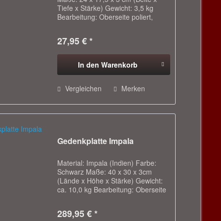
Tiefe x Stärke) Gewicht: 3,5 kg
Bearbeitung: Oberseite poliert,
gebrochene Seiten - Eignet sich für
Innen- und Außenbereich - Ideal
27,95 € *
um Blumenschalen oder anderen...
In den
Warenkorb
Vergleichen
Merken
Gedenkplatte Impala
Material: Impala (Indien) Farbe:
Schwarz Maße: 40 x 30 x 3cm
(Lände x Höhe x Stärke) Gewicht:
ca. 10,0 kg Bearbeitung: Oberseite
poliert, sonst geschliffen
Gedenkplatte in Impala - vertieft
289,95 € *
handwerklich eingehauenes