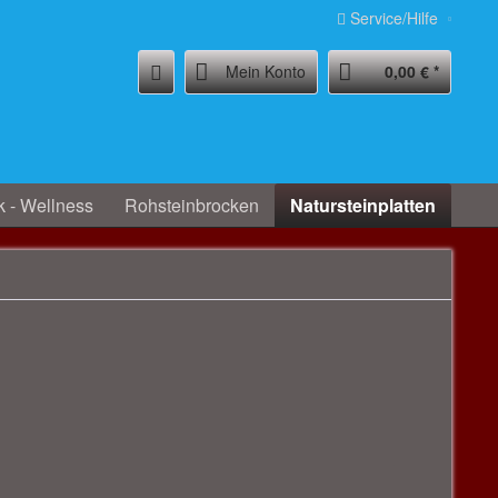
Service/Hilfe
Mein Konto
0,00 € *
k - Wellness
Rohsteinbrocken
Natursteinplatten