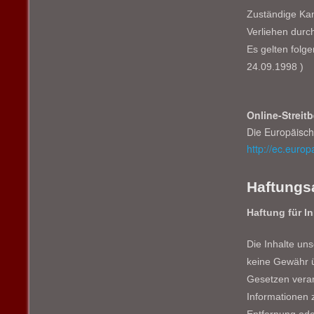
Zuständige K
Verliehen durc
Es gelten folg
24.09.1998 )
Online-Streit
Die Europäische
http://ec.euro
Haftungs
Haftung für In
Die Inhalte uns
keine Gewähr ü
Gesetzen verant
Informationen 