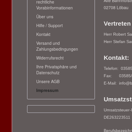
Alte Bahnhofst
rechtliche
02708 Löbau
Vorabinformationen
Über uns
Vertreten
Hilfe / Support
Kontakt
Herr Robert S
Herr Stefan S
Versand und
Zahlungsbedingungen
Kontakt:
Widerrufsrecht
Ihre Privatsphäre und
Telefon: 0358
Datenschutz
Fax: 03585/
Unsere AGB
E-Mail: info@
Impressum
Umsatzst
Umsatzsteuer-
DE263223511
Berufsbezeichn