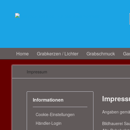
Home
Grabkerzen / Lichter
Grabschmuck
Gar
Impressum
Impres
Informationen
Angaben gemä
Cookie-Einstellungen
Händler-Login
Bildhauerei S