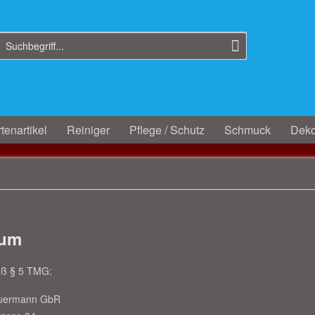
tenartikel
Reiniger
Pflege / Schutz
Schmuck
Deko
sum
ß § 5 TMG:
auermann GbR