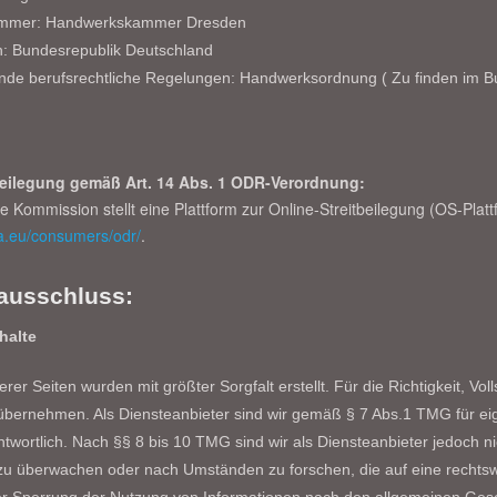
ammer: Handwerkskammer Dresden
h: Bundesrepublik Deutschland
ende berufsrechtliche Regelungen: Handwerksordnung ( Zu finden im B
beilegung gemäß Art. 14 Abs. 1 ODR-Verordnung:
 Kommission stellt eine Plattform zur Online-Streitbeilegung (OS-Plattf
pa.eu/consumers/odr/
.
ausschluss:
halte
erer Seiten wurden mit größter Sorgfalt erstellt. Für die Richtigkeit, Vol
bernehmen. Als Diensteanbieter sind wir gemäß § 7 Abs.1 TMG für eig
wortlich. Nach §§ 8 bis 10 TMG sind wir als Diensteanbieter jedoch nic
zu überwachen oder nach Umständen zu forschen, die auf eine rechtswid