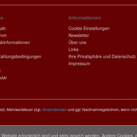
ce
Informationen
ukt
Cookie-Einstellungen
amm
Newsletter
rabinformationen
Über uns
Links
Zahlungsbedingungen
Ihre Privatsphäre und Datenschutz
Impressum
t
ular
setzl. Mehrwertsteuer zzgl.
Versandkosten
und ggf. Nachnahmegebühren, wenn nich
 Website erforderlich sind und stets gesetzt werden. Andere Cookies, 