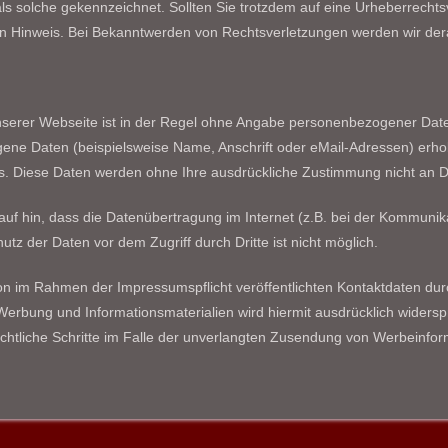
r als solche gekennzeichnet. Sollten Sie trotzdem auf eine Urheberrech
 Hinweis. Bei Bekanntwerden von Rechtsverletzungen werden wir dera
serer Webseite ist in der Regel ohne Angabe personenbezogener Date
ne Daten (beispielsweise Name, Anschrift oder eMail-Adressen) erhobe
asis. Diese Daten werden ohne Ihre ausdrückliche Zustimmung nicht an D
auf hin, dass die Datenübertragung im Internet (z.B. bei der Kommunika
utz der Daten vor dem Zugriff durch Dritte ist nicht möglich.
n im Rahmen der Impressumspflicht veröffentlichten Kontaktdaten durc
Werbung und Informationsmaterialien wird hiermit ausdrücklich widerspr
echtliche Schritte im Falle der unverlangten Zusendung von Werbeinfor