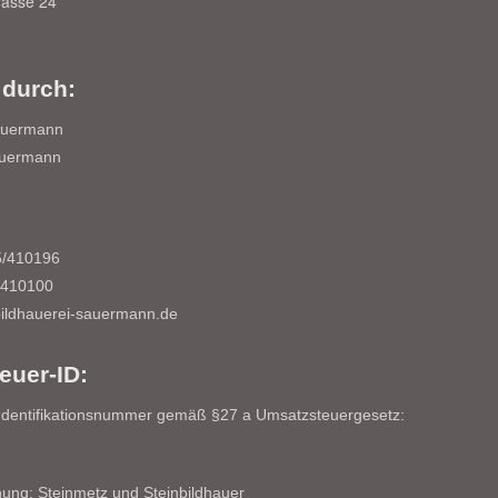
rasse 24
 durch:
auermann
auermann
5/410196
410100
bildhauerei-sauermann.de
euer-ID:
Identifikationsnummer gemäß §27 a Umsatzsteuergesetz:
ung: Steinmetz und Steinbildhauer