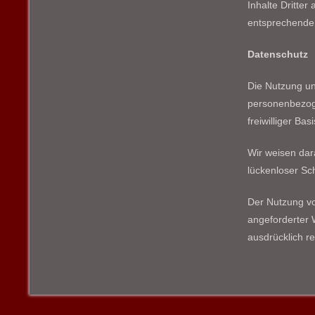
Inhalte Dritte
entsprechenden
Datenschutz
Die Nutzung un
personenbezoge
freiwilliger B
Wir weisen dar
lückenloser Sch
Der Nutzung vo
angeforderter 
ausdrücklich r