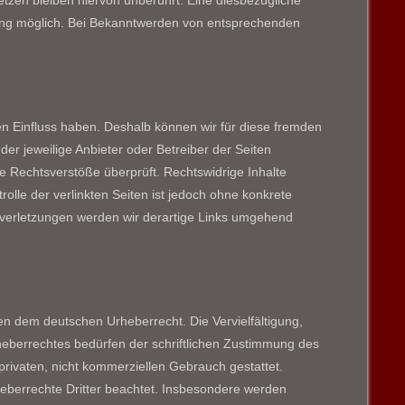
zen bleiben hiervon unberührt. Eine diesbezügliche
tzung möglich. Bei Bekanntwerden von entsprechenden
nen Einfluss haben. Deshalb können wir für diese fremden
der jeweilige Anbieter oder Betreiber der Seiten
he Rechtsverstöße überprüft. Rechtswidrige Inhalte
olle der verlinkten Seiten ist jedoch ohne konkrete
sverletzungen werden wir derartige Links umgehend
gen dem deutschen Urheberrecht. Die Vervielfältigung,
heberrechtes bedürfen der schriftlichen Zustimmung des
 privaten, nicht kommerziellen Gebrauch gestattet.
rheberrechte Dritter beachtet. Insbesondere werden