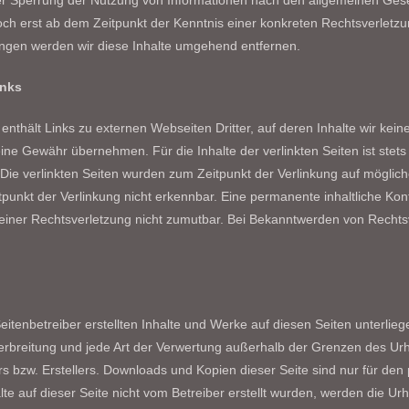
r Sperrung der Nutzung von Informationen nach den allgemeinen Geset
doch erst ab dem Zeitpunkt der Kenntnis einer konkreten Rechtsverle
ngen werden wir diese Inhalte umgehend entfernen.
inks
enthält Links zu externen Webseiten Dritter, auf deren Inhalte wir kei
ine Gewähr übernehmen. Für die Inhalte der verlinkten Seiten ist stets 
. Die verlinkten Seiten wurden zum Zeitpunkt der Verlinkung auf möglic
unkt der Verlinkung nicht erkennbar. Eine permanente inhaltliche Kontr
einer Rechtsverletzung nicht zumutbar. Bei Bekanntwerden von Recht
eitenbetreiber erstellten Inhalte und Werke auf diesen Seiten unterlie
erbreitung und jede Art der Verwertung außerhalb der Grenzen des Ur
rs bzw. Erstellers. Downloads und Kopien dieser Seite sind nur für den
lte auf dieser Seite nicht vom Betreiber erstellt wurden, werden die U