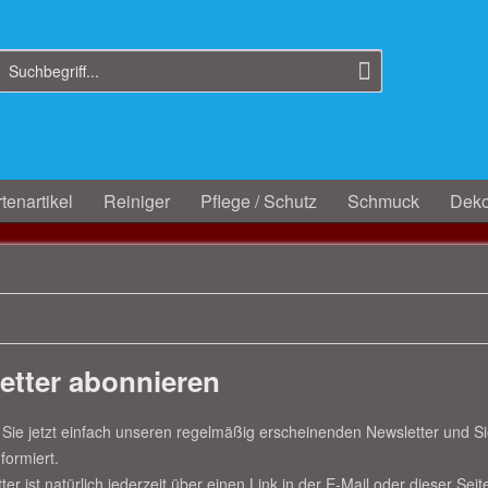
tenartikel
Reiniger
Pflege / Schutz
Schmuck
Deko
etter abonnieren
Sie jetzt einfach unseren regelmäßig erscheinenden Newsletter und Sie
formiert.
er ist natürlich jederzeit über einen Link in der E-Mail oder dieser Seit