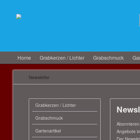
Home
Grabkerzen / Lichter
Grabschmuck
Gar
Newsletter
Grabkerzen / Lichter
Newsl
Grabschmuck
Abonnieren 
Gartenartikel
Angebote in
Der Newslett