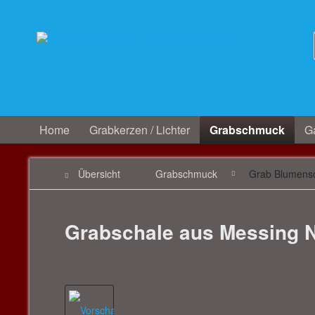
Home
Grabkerzen / Lichter
Grabschmuck
Ga
Übersicht
Grabschmuck
Grab Blumens
Grabschale aus Messing N