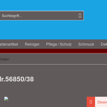
rtenartikel
Reiniger
Pflege / Schutz
Schmuck
Dek
chalen
r.56850/38
Dieser