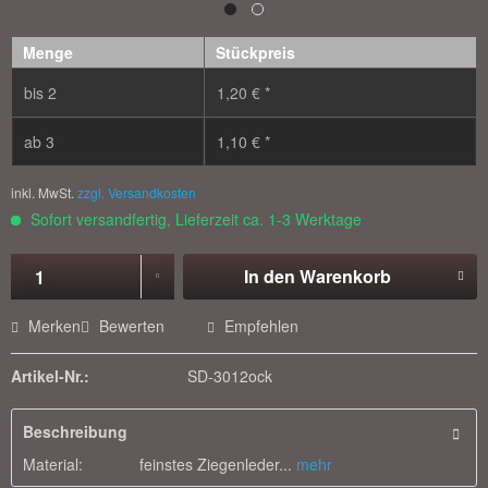
Menge
Stückpreis
bis
2
1,20 € *
ab
3
1,10 € *
inkl. MwSt.
zzgl. Versandkosten
Sofort versandfertig, Lieferzeit ca. 1-3 Werktage
In den
Warenkorb
Merken
Bewerten
Empfehlen
Artikel-Nr.:
SD-3012ock
Beschreibung
Material: feinstes Ziegenleder...
mehr