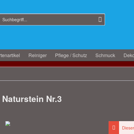
tenartikel
Reiniger
Pflege / Schutz
Schmuck
Deko
 Naturstein Nr.3
Dieser