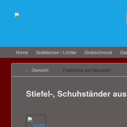
Home
Grabkerzen / Lichter
Grabschmuck
Gar
Übersicht
Praktisches aus Naturstein
Stiefel-, Schuhständer aus