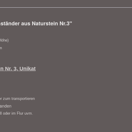
ständer aus Naturstein Nr.3"
Höhe)
m
n Nr. 3, Unikat
r zum transportieren
tanden
ll oder im Flur uvm.