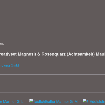
en.
eativset Magnesit & Rosenquarz (Achtsamkeit) Mau
handlung GmbH