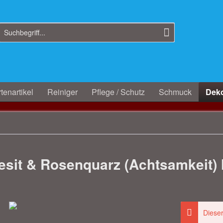
tenartikel
Reiniger
Pflege / Schutz
Schmuck
Deko
sit & Rosenquarz (Achtsamkeit)
Dieser