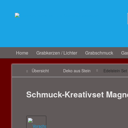
Home
Grabkerzen / Lichter
Grabschmuck
Gar
Übersicht
Deko aus Stein
Edelstein Set
Schmuck-Kreativset Magne