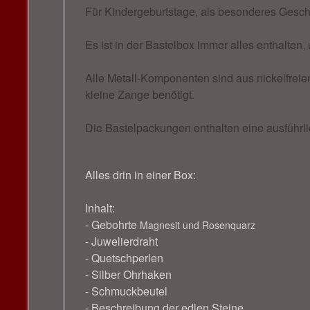
Für Kindergeburtstage, als besonderes Geschen
Es ist in der Bastelbox immer alles enthalten
Alle Metall-Komponenten sind aus nickelfreie
kleine Zange benötigt.
Die Bastelpackungen enthalten eine ausführlic
Alles drin in einer Box:
Inhalt:
- Gebohrte
Magnesit und Rosenquarz
- Juwelierdraht
- Quetschperlen
- Silber Ohrhaken
- Schmuckbeutel
- Beschreibung der edlen Steine