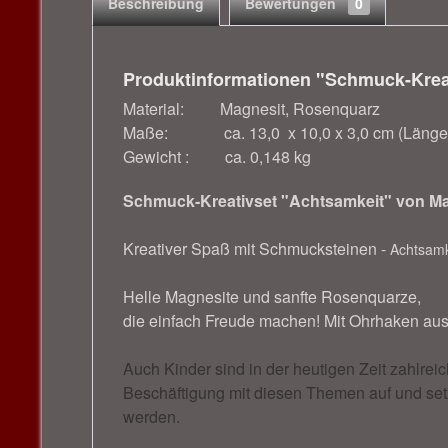
Beschreibung
Bewertungen
0
Produktinformationen "Schmuck-Krea
Material: Magnesit, Rosenquarz
Maße: ca. 13,0 x 10,0 x 3,0 cm (Länge x
Gewicht : ca. 0,148 kg
Schmuck-Kreativset "Achtsamkeit" von Ma
Kreativer Spaß mit Schmucksteinen -
Achtsamk
Helle Magnesite und sanfte Rosenquarze,
die einfach Freude machen! Mit Ohrhaken aus
Auch Kinder sind in der heutigen Zeit zahlre
Beschäftigung mit diesen Themen auf und setz
werden.