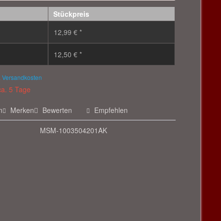
Stückpreis
12,99 € *
12,50 € *
. Versandkosten
ca. 5 Tage
n
Merken
Bewerten
Empfehlen
MSM-1003504201AK