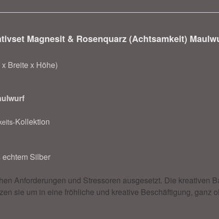
tivset Magnesit & Rosenquarz (Achtsamkeit) Maulw
 Breite x Höhe)
ulwurf
Kollektion
eits-
 echtem Silber
ichen Anforderungen und Stressoren ausgesetzt. Die kreativen B
en sie um in eine fröhliche und kreative Beschäftigung, ganz o