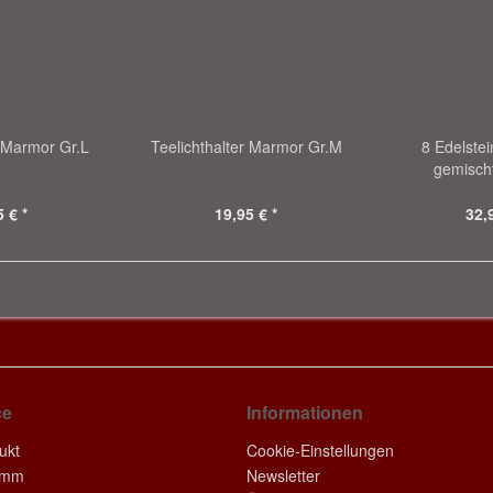
r Marmor Gr.L
Teelichthalter Marmor Gr.M
8 Edelstei
gemisch
 € *
19,95 € *
32,
ce
Informationen
ukt
Cookie-Einstellungen
amm
Newsletter