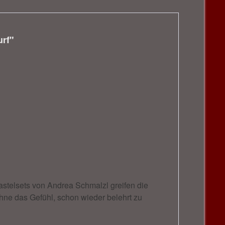
urf"
astelsets von Andrea Schmalzl greifen die
hne das Gefühl, schon wieder belehrt zu