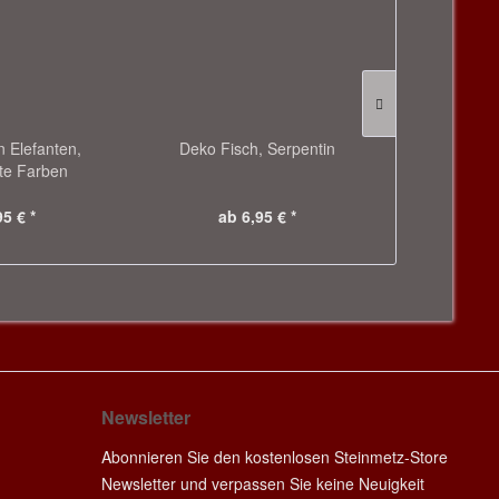
n Elefanten,
Deko Fisch, Serpentin
Rosenq
te Farben
95 € *
ab 6,95 € *
ab 
Newsletter
Abonnieren Sie den kostenlosen Steinmetz-Store
Newsletter und verpassen Sie keine Neuigkeit