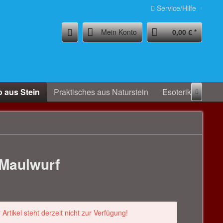
Service/Hilfe
Mein Konto
0,00 € *
 aus Stein
Praktisches aus Naturstein
Esoterik - Welln

 Maulwurf
 Artikel steht derzeit nicht zur Verfügung!