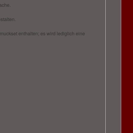
Sache.
stalten.
uckset enthalten; es wird lediglich eine