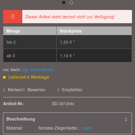
Dieser Artikel steht derzeit nicht zur Verfügung!
Menge
Stückpreis
bis
2
1,20 € *
ab
3
1,10 € *
inkl. MwSt.
zzgl. Versandkosten
Lieferzeit 6 Werktage
Merken
Bewerten
Empfehlen
Artikel-Nr.:
SD-3012vio
Beschreibung
Material: feinstes Ziegenleder...
mehr