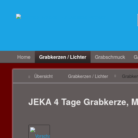
Home
Grabkerzen / Lichter
Grabschmuck
Ga
Übersicht
Grabkerzen / Lichter
Grabke
JEKA 4 Tage Grabkerze, Mo