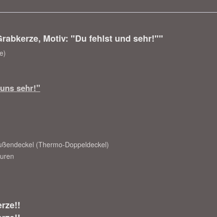
abkerze, Motiv: "Du fehlst und sehr!""
e)
uns sehr!"
Außendeckel (Thermo-Doppeldeckel)
turen
rze!!