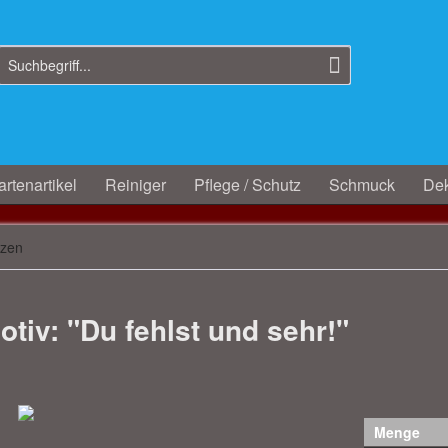
rtenartikel
Reiniger
Pflege / Schutz
Schmuck
Dek
rzen
tiv: "Du fehlst und sehr!"
Menge