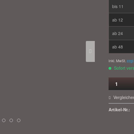
bis
11
ab
12
ab
24
ab
48
inkl. MwSt.
zzgl
Sofort vers
Vergleiche
Artikel-Nr.: