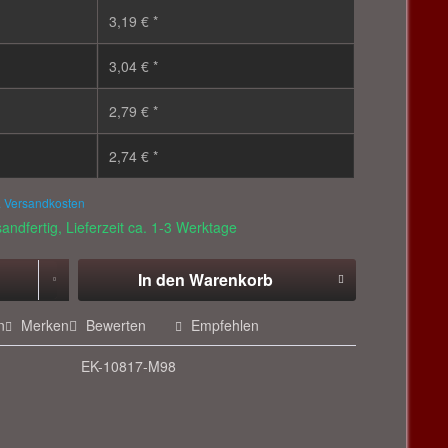
3,19 € *
3,04 € *
2,79 € *
2,74 € *
. Versandkosten
andfertig, Lieferzeit ca. 1-3 Werktage
In den
Warenkorb
n
Merken
Bewerten
Empfehlen
EK-10817-M98