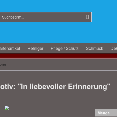
rtenartikel
Reiniger
Pflege / Schutz
Schmuck
Dek
rzen
iv: "In liebevoller Erinnerung"
Menge