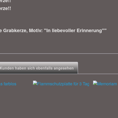
rze!!
rze!!
 Grabkerze, Motiv: "In liebevoller Erinnerung""
Kunden haben sich ebenfalls angesehen