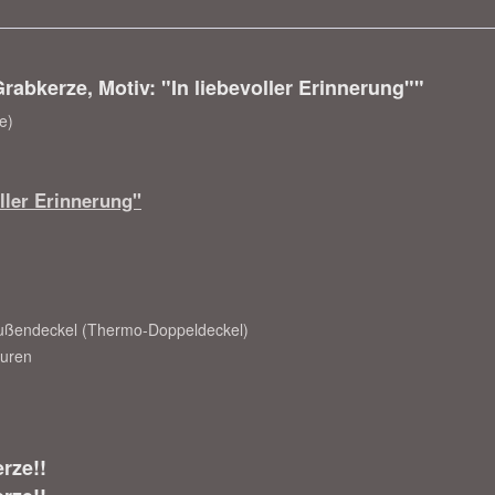
abkerze, Motiv: "In liebevoller Erinnerung""
e)
ller Erinnerung"
Außendeckel (Thermo-Doppeldeckel)
turen
rze!!