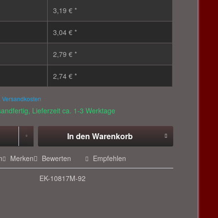
3,19 € *
3,04 € *
2,79 € *
2,74 € *
. Versandkosten
andfertig, Lieferzeit ca. 1-3 Werktage
In den
Warenkorb
n
Merken
Bewerten
Empfehlen
EK-10817M-92