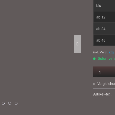
bis
11
ab
12
ab
24
ab
48
inkl. MwSt.
zzgl
Sofort vers
Vergleiche
Artikel-Nr.: