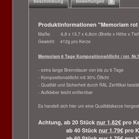
Beschreibung
Bewertungen
0
Produktinformationen "Memoriam rot /
Maße: 6,8 x 13,7 x 6,8cm (Breite x Höhe x Tief
Gewicht: 412g pro Kerze
Memoriam 6 Tage Kompositionsöllicht / rot, Nr.
- extra lange Brenndauer von bis zu 6 Tage
- Kompositionsöllicht mit 30% Öllicht
- Qualität und Sicherheit durch RAL Zertifikat bestät
- Aufkleber leicht entfernbar
Es handelt sich hier um eine Qualitätskerze hergest
Achtung, ab 20 Stück
nur 1,82€
pro Ke
ab 40 Stück
nur 1,79€
pro K
ab 60 Stück
nur 1,75€
pro K