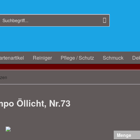
rtenartikel
Reiniger
Pflege / Schutz
Schmuck
Dek
rzen
po Öllicht, Nr.73
Menge