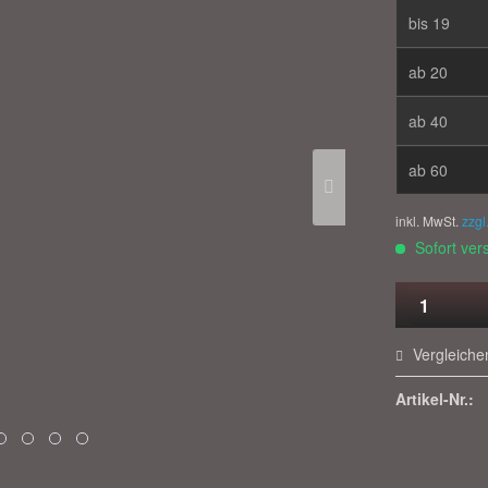
bis
19
ab
20
ab
40
ab
60
inkl. MwSt.
zzgl
Sofort vers
Vergleiche
Artikel-Nr.: