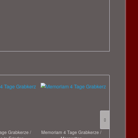
ge Grabkerze /
Memoriam 4 Tage Grabkerze /
LED Grabkerz