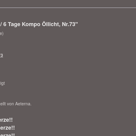
 6 Tage Kompo Öllicht, Nr.73"
e)
73
igt
ellt von Aeterna.
rze!!
erze!!
erze!!