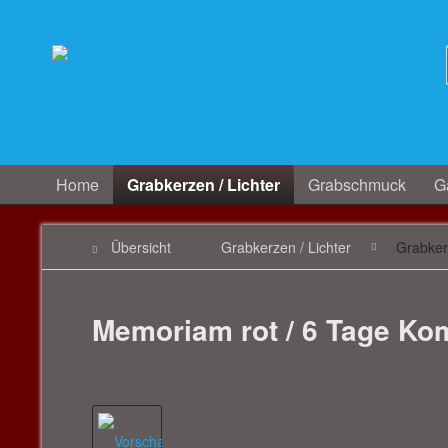
Home
Grabkerzen / Lichter
Grabschmuck
Ga
Übersicht
Grabkerzen / Lichter
Grabke
Memoriam rot / 6 Tage Kom