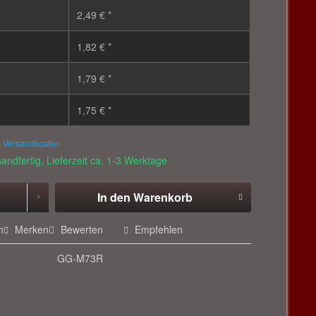
2,49 € *
1,82 € *
1,79 € *
1,75 € *
. Versandkosten
andfertig, Lieferzeit ca. 1-3 Werktage
In den
Warenkorb
n
Merken
Bewerten
Empfehlen
GG-M73R