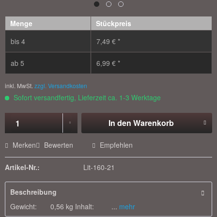
Menge
Stückpreis
bis
4
7,49 € *
ab
5
6,99 € *
inkl. MwSt.
zzgl. Versandkosten
Sofort versandfertig, Lieferzeit ca. 1-3 Werktage
In den
Warenkorb
Merken
Bewerten
Empfehlen
Artikel-Nr.:
Lit-160-21
Beschreibung
Gewicht: 0,56 kg Inhalt: ...
mehr