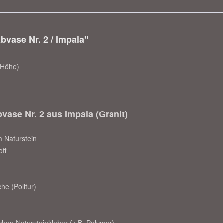
bvase Nr. 2 / Impala"
 Höhe)
ase Nr. 2 aus Impala (Granit)
m Naturstein
ff
che (Politur)
hen Natursteinkleber (z.B. Polymer)