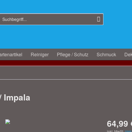
rtenartikel
Reiniger
Pflege / Schutz
Schmuck
Dek
/ Impala
64,99 
inkl. MwSt.
zzgl