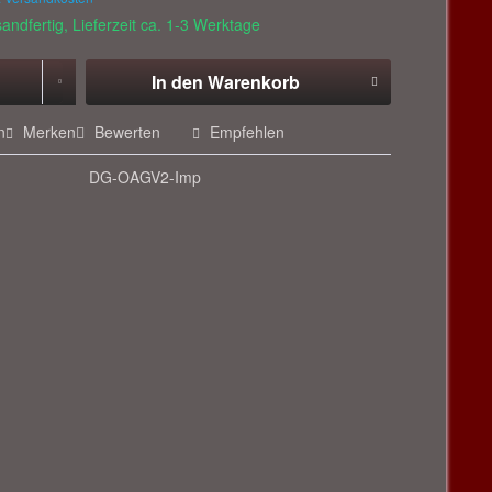
andfertig, Lieferzeit ca. 1-3 Werktage
In den
Warenkorb
n
Merken
Bewerten
Empfehlen
DG-OAGV2-Imp