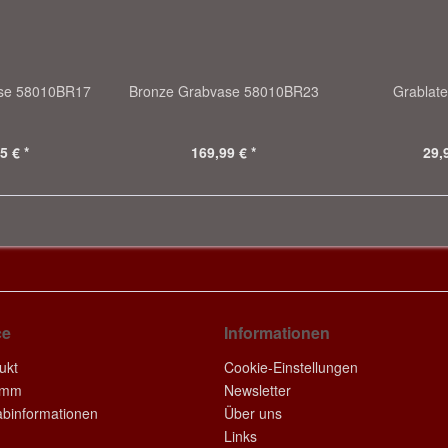
ase 58010BR17
Bronze Grabvase 58010BR23
Grablat
5 € *
169,99 € *
29,
ce
Informationen
ukt
Cookie-Einstellungen
amm
Newsletter
rabinformationen
Über uns
Links