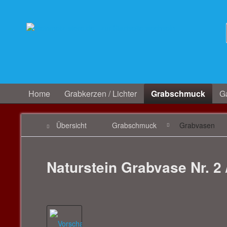
Home
Grabkerzen / Lichter
Grabschmuck
Ga
Übersicht
Grabschmuck
Grabvasen
Naturstein Grabvase Nr. 2 