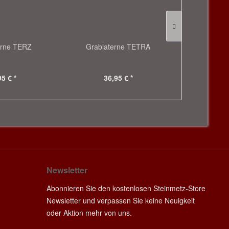
erne TERZ
Grablaterne TETRA
Bronze Gra
und Ste
95 € *
36,95 € *
224
Newsletter
Abonnieren Sie den kostenlosen Steinmetz-Store
Newsletter und verpassen Sie keine Neuigkeit
oder Aktion mehr von uns.