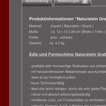
Beschreibung
Bewertungen
0
Produktinformationen "Naturstein Gra
Material: Impala ( Naturstein / Granit )
Maße: ca. 12 x 12 x 25 cm (Breite x Tiefe x
Farbe: grau - schwarz
Gewicht: ca. 4,0 kg
Edle und Formschöne Naturstein Grabv
- qualitativ sehr hochwertige Grabvasen aus echte
- mit herausnehmbaren Wassereinsatz aus Kunststo
- Vase ist auf Hochglanz poliert
- kaum Schmutzanfällig
- lässt sich leicht reinigen, durch die sehr glatte Flä
- robust und absolut witterungsbeständig
- mit kleinen Loch, um Frostschäden zu verhindern
- einfache Montage durch aufkleben mit herkömmlic