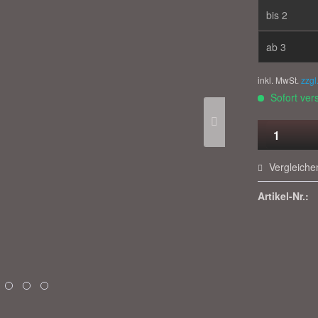
bis
2
ab
3
inkl. MwSt.
zzgl
Sofort vers
Vergleiche
Artikel-Nr.: