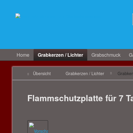
Home
Grabkerzen / Lichter
Grabschmuck
Ga
Übersicht
Grabkerzen / Lichter
Grabke
Flammschutzplatte für 7 