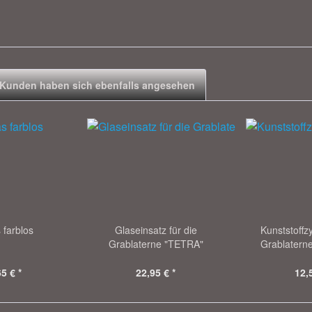
Kunden haben sich ebenfalls angesehen
 farblos
Glaseinsatz für die
Kunststoffzy
Grablaterne "TETRA"
Grablatern
5 € *
22,95 € *
12,