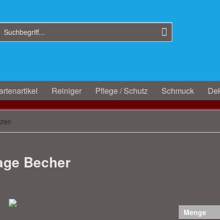
rtenartikel
Reiniger
Pflege / Schutz
Schmuck
Dek
rzen
Tage Becher
Menge