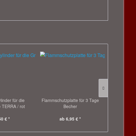
linder für die
Flammschutzplatte für 3 Tage
Memoriam 4 T
e TERRA / rot
Becher
Engel, Ru
50 € *
ab 6,95 € *
ab 