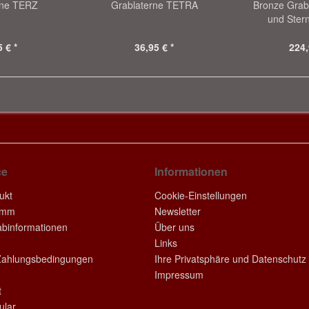
rne TERZ
Grablaterne TETRA
Bronze Grab
und Ster
 € *
36,95 € *
224,
ce
Informationen
ukt
Cookie-Einstellungen
amm
Newsletter
rabinformationen
Über uns
Links
Zahlungsbedingungen
Ihre Privatsphäre und Datenschutz
Impressum
t
ular