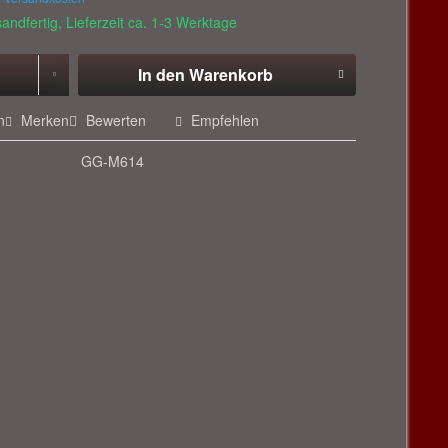
andfertig, Lieferzeit ca. 1-3 Werktage
In den
Warenkorb
n
Merken
Bewerten
Empfehlen
GG-M614