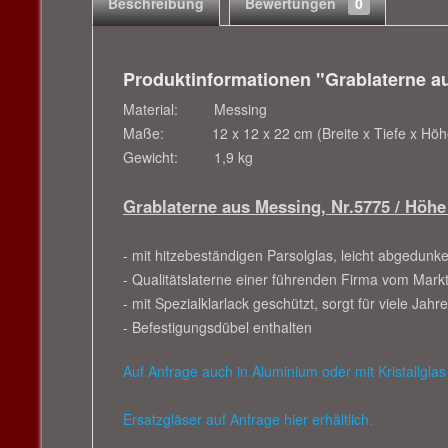
Beschreibung
Bewertungen
0
Produktinformationen "Grablaterne a
Material: Messing
Maße: 12 x 12 x 22 cm (Breite x Tiefe x Höh
Gewicht:
1,9 kg
Grablaterne aus Messing, Nr.5775 / Höh
- mit hitzebeständigen Parsolglas, leicht abgedunke
- Qualitätslaterne einer führenden Firma vom Mark
- mit Spezialklarlack geschützt, sorgt für viele Ja
- Befestigungsdübel enthalten
Auf Anfrage auch in Aluminium oder mit Kristallglas 
Ersatzgläser auf Anfrage hier erhältlich.