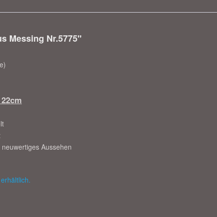
us Messing Nr.5775"
e)
e 22cm
lt
t
hre neuwertiges Aussehen
erhältlich.