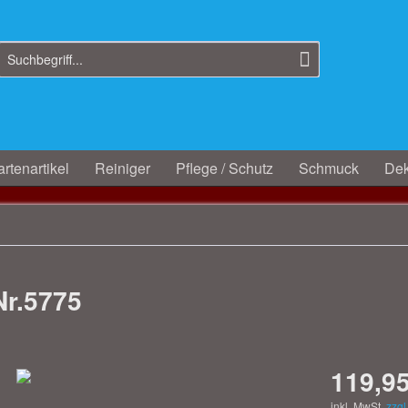
rtenartikel
Reiniger
Pflege / Schutz
Schmuck
Dek
Nr.5775
119,95
inkl. MwSt.
zzgl