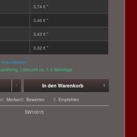
3,74 € *
3,46 € *
3,43 € *
3,32 € *
. Versandkosten
andfertig, Lieferzeit ca. 1-3 Werktage
In den
Warenkorb
n
Merken
Bewerten
Empfehlen
SW10015