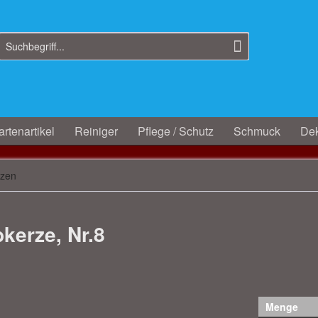
rtenartikel
Reiniger
Pflege / Schutz
Schmuck
Dek
rzen
kerze, Nr.8
Menge