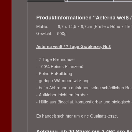
Produktinformationen "Aeterna weiß /
Maße: 6,7 x 14,5 x 6,7cm (Breite x Höhe x Tief
Gewicht: 500g
Aeterna weiß / 7 Tage Grabkerze, Nr.8
- 7 Tage Brenndauer
- 100% Reines Pflanzenöl
- Keine Rußbildung
- geringe Wärmeentwicklung
- beim Abbrennen entstehen keine schädlichen Rea
- Aufkleber leicht entfernbar
- Hülle aus Biocellat, kompostierbar und biologisc
Es handelt sich hier um eine Qualitätskerze.
Achtung, ab 20 Stück
nur 3,46€
pro Ke