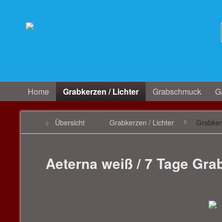
Home
Grabkerzen / Lichter
Grabschmuck
Ga
Übersicht
Grabkerzen / Lichter
Grabke
Aeterna weiß / 7 Tage Grab