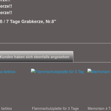
erze!!
erze!!
 / 7 Tage Grabkerze, Nr.8"
Kunden haben sich ebenfalls angesehen
 farblos
Flammschutzplatte für 3 Tage
Memoriam 4 Ta