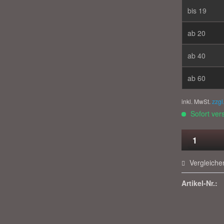
bis
19
ab
20
ab
40
ab
60
inkl. MwSt.
zzgl
Sofort vers
Vergleiche
Artikel-Nr.: