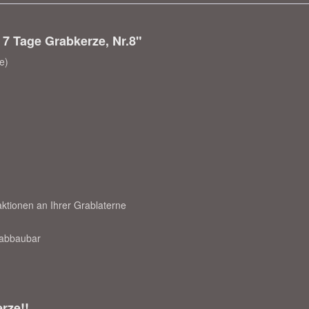
 7 Tage Grabkerze, Nr.8"
e)
ktionen an Ihrer Grablaterne
h abbaubar
rze!!