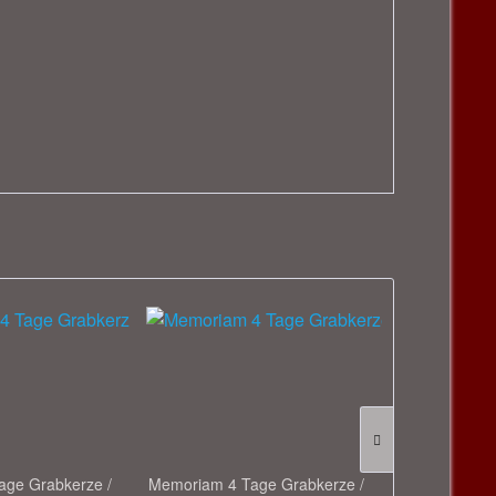
ge Grabkerze /
Memoriam 4 Tage Grabkerze /
LED Grabkerz